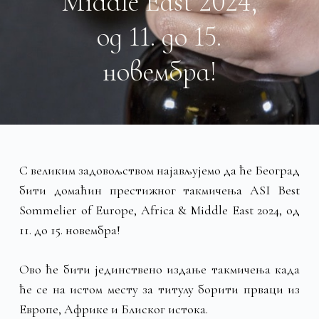
Middle East 2024,
од 11. до 15.
новембра!
С великим задовољством најављујемо да ће Београд
бити домаћин престижног такмичења ASI Best
Sommelier of Europe, Africa & Middle East 2024, од
11. до 15. новембра!
Ово ће бити јединствено издање такмичења када
ће се на истом месту за титулу борити прваци из
Европе, Африке и Блиског истока.