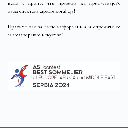
немојте пропустити прилику да присуствујете
овом спектакуларном догађају!
Пратите нас за више информација и спремите се
за незаборавно искуство!