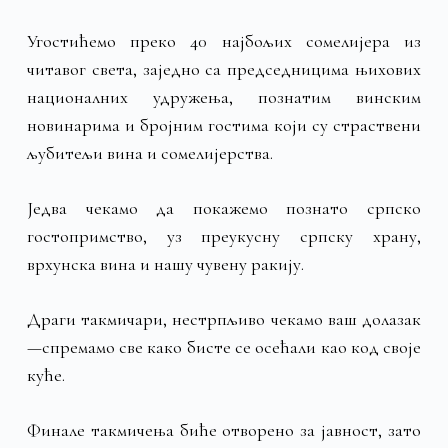
Угостићемо преко 40 најбољих сомелијера из
читавог света, заједно са председницима њихових
националних удружења, познатим винским
новинарима и бројним гостима који су страствени
љубитељи вина и сомелијерства.
Једва чекамо да покажемо познато српско
гостопримство, уз преукусну српску храну,
врхунска вина и нашу чувену ракију.
Драги такмичари, нестрпљиво чекамо ваш долазак
—спремамо све како бисте се осећали као код своје
куће.
Финале такмичења биће отворено за јавност, зато