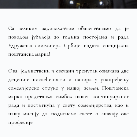
Са великим задовољством обавештавамо да је
поводом јубилеја 20 година постојања и рада
Удружења сомелијера Србије издата специјална
поштанска марка!
Овај јединствени и свечани тренутак означава две
деценије посвећености и напора у унапређењу
сомелијерске струке у нашој земљи. Поштанска
марка представља симбол нашег континуираног
рада и постигнућа у свету сомелијерства, као и
нашу мисију да подигнемо свест о значају ове
професије.