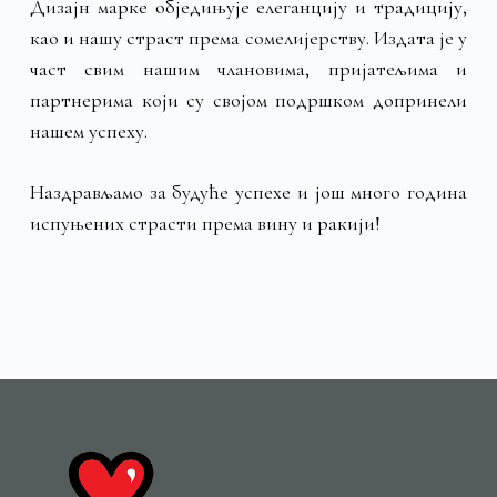
Дизајн марке обједињује елеганцију и традицију,
као и нашу страст према сомелијерству. Издата је у
част свим нашим члановима, пријатељима и
партнерима који су својом подршком допринели
нашем успеху.
Наздрављамо за будуће успехе и још много година
испуњених страсти према вину и ракији!