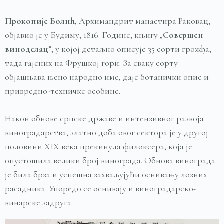
Прокопије
Болић
, Архимандрит манастира Раковац,
објавио је у Будиму, 1816. Године, књигу „
Совершен
виноделац
”, у којој детаљно описује 35 сорти грожђа,
тада гајених на Фрушкој гори. За сваку сорту
објашњава њено народно име, даје ботанички опис и
привредно-техничке особине.
Након обнове српске државе и интензивног развоја
виноградарства, златно доба овог сектора је у другој
половини XIX века прекинула филоксера, која је
опустошила велики број винограда. Обнова винограда
је била брза и успешна захваљујући оснивању лозних
расадника. Упоредо се оснивају и виноградарско-
винарске задруга.