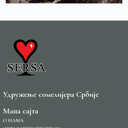
Удружење сомелијера Србије
Мапа сајта
O НАМА