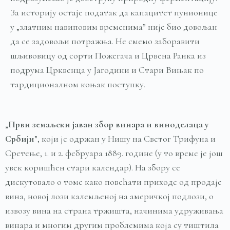
За историју остаје податак да капацитет пунионице
у „златним навиповим временима” није био довољан
да се задовољи потражња. Не смемо заборавити
шљивовицу од сорти Пожегача и Црвена Ранка из
подрума Црквенца у Јагодини и Стари Вињак по
тардиционалном коњак поступку.
„
Први
земаљски
јаван
збор
винара
и
виноделаца
у
Србији
”, који је одржан у Нишу на Светог Трифуна и
Сретење, 1. и 2. фебруара 1889. године (у то време је још
увек коришћен стари календар). На збору се
дискутовало о томе како повећати приходе од продаје
вина, новој лози калемљеној на америчкој подлози, о
извозу вина на страна тржишта, начинима удруживања
винара и многим другим проблемима која су тиштила