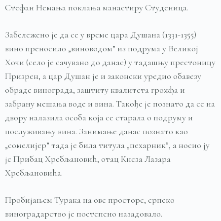
Стефан Немања поклања манастиру Студеница.
Забележено је да се у време цара Душана (1331-1355)
вино преносило „виноводом” из подрума у Великој
Хочи (село је сачувано до данас) у тадашњу престоницу
Призрен, а цар Душан је и законски уредио обавезу
обраде винограда, заштиту квалитета грожђа и
забрану мешања воде и вина. Такође је познато да се на
двору налазила особа која се старала о подруму и
послуживању вина. Занимање данас познато као
„сомелијер” тада је била титула „пехарник”, а носио ју
је Прибац Хребљановић, отац Кнеза Лазара
Хребљановића.
Пробијањем Турака на ове просторе, српско
виноградарство је постепено назадовало.