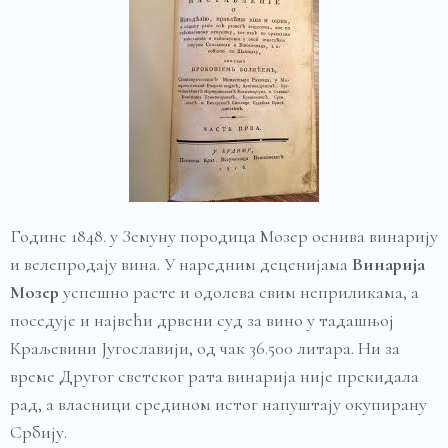
Године 1848. у Земуну породица Мозер оснива винарију
и велепродају вина. У наредним деценијама
Винарија
Мозер
успешно расте и одолева свим неприликама, а
поседујe и највећи дрвени суд за вино у тадашњој
Краљевини Југославији, од чак 36.500 литара. Ни за
време Другог светског рата винарија није прекидала
рад, а власници средином истог напуштају окупирану
Србију.