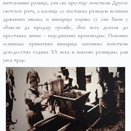
интензивно развија, али све престаје почетком Другог
светског рата, а касније се наставља развојем великих
државних имања и винарија којима су сви били у
обавези да продају грожђе, због чега долази до
престанка личне – појединачне производње. Поновно
оснивање приватних винарија започиње почетком
деведесетих година XX века и њихово развијање још
увек траје.