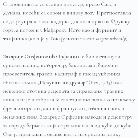
Становништво се селило на север, преко Саве и
Дунава, носећи са собом и винову лозу. Претпоставља
се да је управо тако кадарка доспела прво на Фрушку
гору, а потом и у Мађарску. Исто као и фурминт и
тамјаника (која је у Токају позната као
sargamuskotaly
).
Захарије
Стефановић
Орфелин
је био истакнути
српски песник, историчар, бакрорезац, барокни
просветитељ, гравер, калиграф и писац уџбеника.
Његова књига „
Искусни
подрумар
”
(Беч, 1783) има
неколико стотина рецепата за справљање травних
вина, али је и сабрала је сва тадашња знања о прављењу
фрушкогорских, али и француских, италијанских и
немачких вина. Захарије Орфелин наводи и рецептуру
за израду бермета која се разликовала од куће до куће.
Ово је прва књига овакве врсте на српском језику.