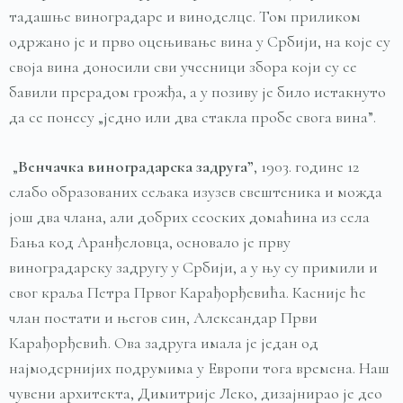
тадашње виноградаре и виноделце. Том приликом
одржано је и прво оцењивање вина у Србији, на које су
своја вина доносили сви учесници збора који су се
бавили прерадом грожђа, а у позиву је било истакнуто
да се понесу „једно или два стакла пробе свога вина”.
„
Венчачка
виноградарска
задруга
”
, 1903. године 12
слабо образованих сељака изузев свештеника и можда
још два члана, али добрих сеоских домаћина из села
Бања код Аранђеловца, основало је прву
виноградарску задругу у Србији, а у њу су примили и
свог краља Петра Првог Карађорђевића. Касније ће
члан постати и његов син, Александар Први
Карађорђевић. Ова задруга имала је један од
најмодернијих подрумима у Европи тога времена. Наш
чувени архитекта, Димитрије Леко, дизајнирао је део