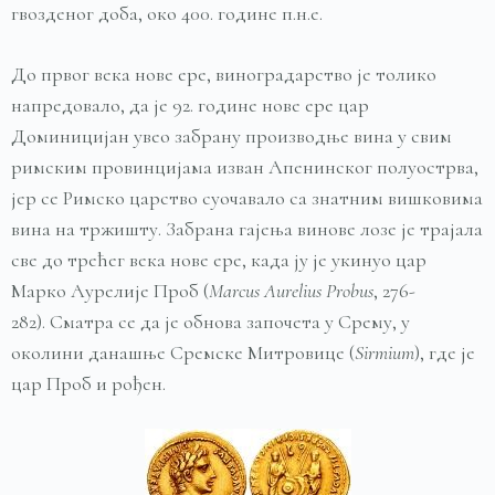
гвозденог доба, око 400. године п.н.е.
До првог века нове ере, виноградарство је толико
напредовало, да је 92. године нове ере цар
Доминицијан увео забрану производње вина у свим
римским провинцијама изван Апенинског полуострва,
јер се Римско царство суочавало са знатним вишковима
вина на тржишту. Забрана гајења винове лозе је трајала
све до трећег века нове ере, када ју је укинуо цар
Марко Аурелије Проб (
Marcus
Aurelius
Probus
, 276-
282). Сматра се да је обнова започета у Срему, у
околини данашње Сремске Митровице (
Sirmium
), где је
цар Проб и рођен.