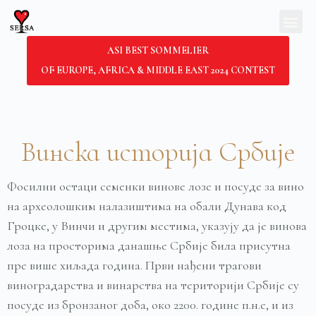
S
ОБРАЗОВН
k
ASI BEST SOMMELIER
i
OF EUROPE, AFRICA & MIDDLE EAST 2024 CONTEST
p
t
o
c
Винска историја Србије
o
n
Фосилни остаци семенки винове лозе и посуде за вино
t
на археолошким налазиштима на обали Дунава код
e
Гроцке, у Винчи и другим местима, указују да је винова
n
лоза на просторима данашње Србије била присутна
t
пре више хиљада година. Први нађени трагови
виноградарства и винарства на територији Србије су
посуде из бронзаног доба, око 2200. године п.н.е, и из