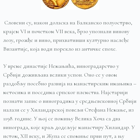
Словени су, након доласка на Балканско полуострво,
крајем VI и почетком VII века, брзо упознали винову
лозу, грожђе и вино, прихвативши културно наслеђе
Византије, која води порекло из античке епохе.
У време династије Немањића, виноградарство у
Србији доживљава велики успон. Оно се у овом
раздобљу посебно развија на манастирским имањима –
метосима и поседима српског племства. Најстарији
познати запис о виноградима у средњевековној Србији
налази се у Хиландарској повељи Стефана Немање, из
1198. године. У њој се помињу Велика Хоча са два
винограда, које краљ додељује манастиру Хиландар. У
истом, XII веку, и Жупа се спомиње први пут, а њу