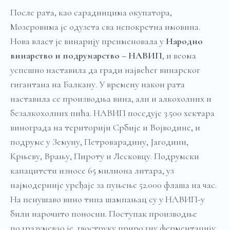
После рата, као сарадницима окупатора,
Мозеровима је одузета сва непокретна имовина.
Нова власт је винарију преименовала у
Народно
винарство
и
подрумарство
–
НАВИП
, и веома
успешно наставила да гради највећег винарског
гигантана на Балкану. У времену након рата
наставила се производња вина, али и алкохолних и
безалкохолних пића. НАВИП поседује 3.500 хектара
винограда на територији Србије и Војводине, и
подруме у Земуну, Петроварадину, Јагодини,
Крњеву, Врању, Пироту и Лесковцу. Подрумски
капацитети износе 65 милиона литара, уз
најмодерније уређаје за пуњење 52.000 флаша на час.
На пенушаво вино типа шампањац су у НАВИП-у
били нарочито поносни. Поступак производње
подразумевао је двоструку природну ферментацију.