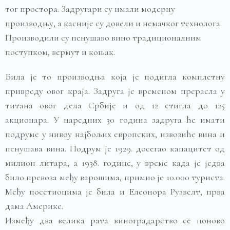
тог простора. Задругари су имали модерну
производњу, а касније су довели и немачког технолога.
Производили су пенушаво вино традиционалним
поступком, вермут и коњак.
Била је то производња која је подигла комплетну
привреду овог краја. Задруга је временом прерасла у
титана овог дела Србије и од 12 стигла до 125
акционара. У наредних 30 година задруга ће имати
подруме у нивоу најбољих европских, извозиће вина и
пенушава вина. Подрум је 1929. досегао капацитет од
милион литара, а 1938. године, у време када је једва
било превоза међу варошима, примио је 10.000 туриста.
Међу посетиоцима је била и Елеонора Рузвелт, прва
дама Америке.
Између два велика рата виноградарство се поново